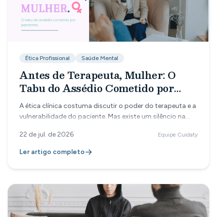
Ética Profissional
Saúde Mental
Antes de Terapeuta, Mulher: O
Tabu do Assédio Cometido por
Pacientes
A ética clínica costuma discutir o poder do terapeuta e a
vulnerabilidade do paciente. Mas existe um silêncio na
profissão sobre o que acontece quando é o paciente
22 de jul. de 2026
Equipe Cuidaty
quem cruza a linha, e a psicóloga se torna a vítima
dentro da própria sala.
Ler artigo completo