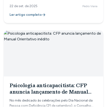
planejamento da agenda, elas podem gerar prejuízos
22 de set. de 2025
Pedro Viana
financeiros e até dificultar a continuidade do processo
terapêutico para o paciente. A boa notícia é que existem
Ler artigo completo
estratégias simples e eficazes para diminuir esse
problema. Vamos ver três delas? 1. Lembretes
automáticos no WhatsApp Muitos pacientes acabam se
esquecendo do horário marcado, principalmente
quando a rotina é corrida. Com lembr
Psicologia anticapacitista: CFP
anuncia lançamento de Manual
Orientativo inédito
No mês dedicado às celebrações pelo Dia Nacional da
Pessoa com Deficiência (21 de setembro), o Conselho