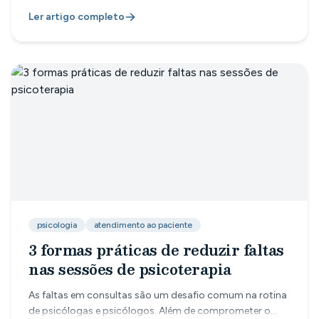
público, ativistas e sociedade civil a refletir sobre como
Ler artigo completo
regular o ambiente digital com foco na proteção da
infância e adolescência. Organizado por 31 organizações
da sociedade civil, o evento visa colocar crianças e
adolescentes no centro das discussões regulatórias —
com destaque pa
psicologia
atendimento ao paciente
3 formas práticas de reduzir faltas
nas sessões de psicoterapia
As faltas em consultas são um desafio comum na rotina
de psicólogas e psicólogos. Além de comprometer o