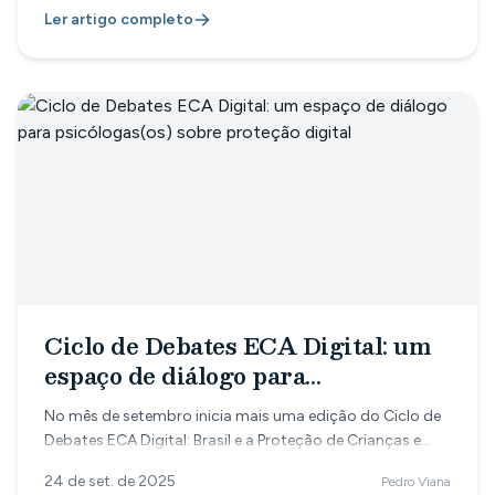
um dos maiores inimigos da previsibilidade financeira e
Ler artigo completo
da tranquilidade de profissionais da saúde que atendem
sozinhos ou em clínicas pequenas. E há um fator cultural
que não podemos ignorar: o WhatsApp faz parte do
dia a dia dos brasileiros. Uma pesquisa de mensageria
mostra que o What
Ciclo de Debates ECA Digital: um
espaço de diálogo para
psicólogas(os) sobre proteção
No mês de setembro inicia mais uma edição do Ciclo de
digital
Debates ECA Digital: Brasil e a Proteção de Crianças e
Adolescentes em Ambientes Digitais — uma iniciativa
24 de set. de 2025
Pedro Viana
que convida especialistas, representantes de poder