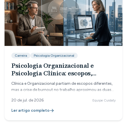
Carreira
Psicologia Organizacional
Psicologia Organizacional e
Psicologia Clínica: escopos,
mercados e a integração
Clínica e Organizacional partiam de escopos diferentes,
necessária
mas a crise de burnout no trabalho aproximou as duas
áreas. Veja as diferenças de atuação, os salários no
20 de jul. de 2026
Equipe Cuidaty
Brasil, EUA e Portugal, e por que dominar as duas visões
virou vantagem competitiva.
Ler artigo completo