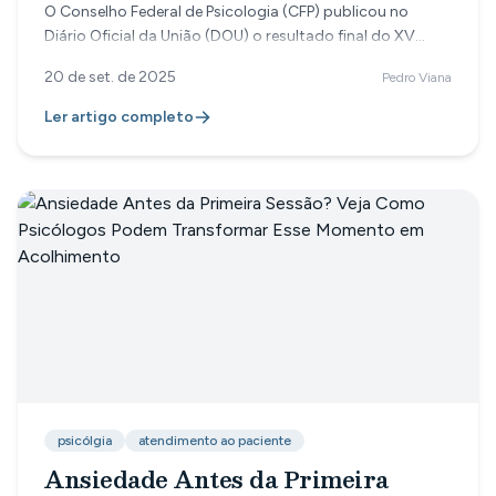
Especialista em Psicologia
O Conselho Federal de Psicologia (CFP) publicou no
Diário Oficial da União (DOU) o resultado final do XV
Concurso de Provas e Títulos para obtenção do Registro
20 de set. de 2025
Pedro Viana
de Especialista em Psicologia. A relação com os nomes
das psicólogas e psicólogos aprovados já está
Ler artigo completo
disponível no site do Instituto Quadrix, banca
organizadora do certame. Mais de 400 profissionais
habilitados em todo o Brasil Foram 407 profissionais
habilitados em 13 áreas de especialização da Psicologia.
Entre elas, se destacam: *
psicólgia
atendimento ao paciente
Ansiedade Antes da Primeira