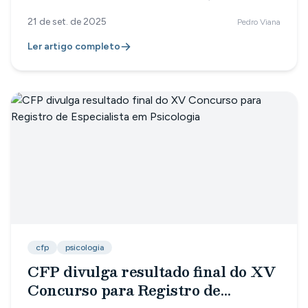
Federal de Psicologia (CFP) apresenta uma iniciativa
21 de set. de 2025
Pedro Viana
inédita que promete marcar um avanço importante na
prática profissional: o Manual Orientativo para atuação
Ler artigo completo
da Psicologia na perspectiva anticapacitista. Um guia
para fortalecer práticas inclusivas A publicação reúne
fundamentos éticos, técnicos e políticos, com o
propósito de orientar psicólogas e psicólogos em
diferentes contextos de atu
cfp
psicologia
CFP divulga resultado final do XV
Concurso para Registro de