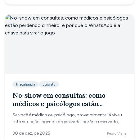
thetaharpia
cuidaty
No-show em consultas: como
médicos e psicólogos estão
perdendo dinheiro, e por que o
Se você é médico ou psicólogo, provavelmente já viveu
WhatsApp é a chave para virar o
esta situação: agenda organizada, horário reservado,
jogo
prontuário preparado… e o paciente não aparece. Esse
30 de dez. de 2025
Pedro Viana
problema tem nome: no-show em consultas — e ele é