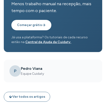
Menos trabalho manual na recepção, mais
tempo com o paciente.
Começar grátis
Já usa a plataforma? Os tutoriais de cada recurso
estão na
Central de Ajuda da Cuidaty
.
Pedro Viana
P
Equipe Cuidaty
Ver todos os artigos