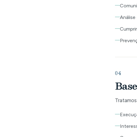
Comunic
Análise
Cumprim
Prevenç
04
Base
Tratamos
Execuçã
Interes