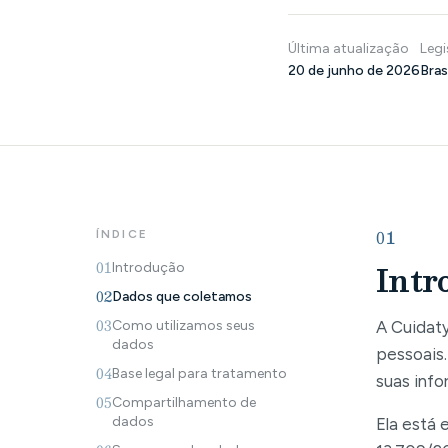
Última atualização
Legi
20 de junho de 2026
Bras
01
ÍNDICE
Intr
01
Introdução
02
Dados que coletamos
03
Como utilizamos seus
A Cuidat
dados
pessoais.
04
Base legal para tratamento
suas info
05
Compartilhamento de
dados
Ela está 