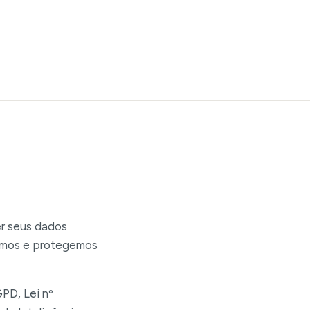
er seus dados
hamos e protegemos
PD, Lei nº