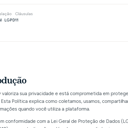
slação
Cláusulas
il · LGPD
11
odução
y valoriza sua privacidade e está comprometida em proteg
 Esta Política explica como coletamos, usamos, compartil
rmações quando você utiliza a plataforma.
em conformidade com a Lei Geral de Proteção de Dados (LG