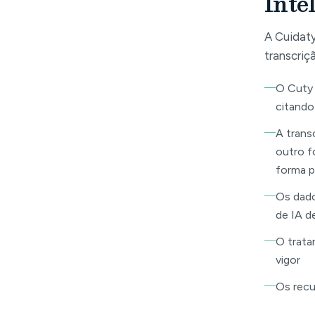
Intel
A Cuidaty
transcriç
O Cuty 
citando
A trans
outro f
forma 
Os dado
de IA d
O trata
vigor
Os recu