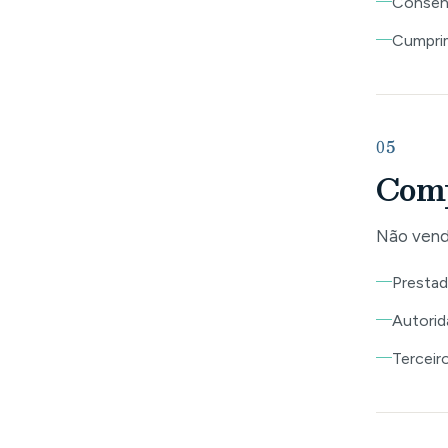
Consent
Cumprim
05
Comp
Não vend
Prestad
Autorid
Terceir