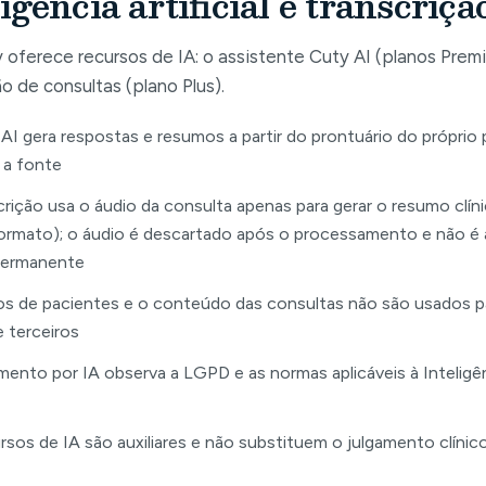
igência artificial e transcriçã
 oferece recursos de IA: o assistente Cuty AI (planos Premi
ão de consultas (plano Plus).
AI gera respostas e resumos a partir do prontuário do próprio 
 a fonte
crição usa o áudio da consulta apenas para gerar o resumo clí
ormato); o áudio é descartado após o processamento e não é
permanente
s de pacientes e o conteúdo das consultas não são usados pa
e terceiros
mento por IA observa a LGPD e as normas aplicáveis à Inteligênc
rsos de IA são auxiliares e não substituem o julgamento clínico