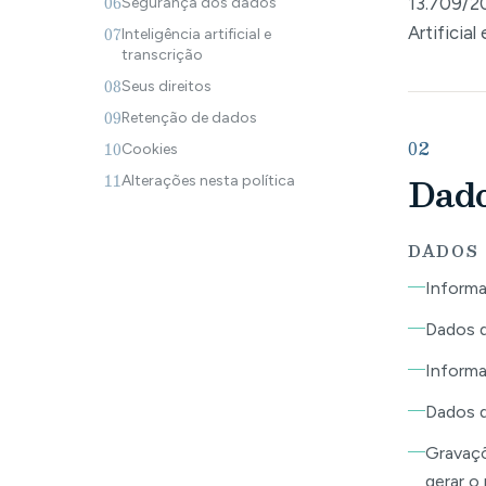
06
13.709/20
Segurança dos dados
07
Artificial
Inteligência artificial e
transcrição
08
Seus direitos
09
Retenção de dados
02
10
Cookies
Dado
11
Alterações nesta política
DADOS
Informa
Dados d
Informa
Dados d
Gravaçõ
gerar o