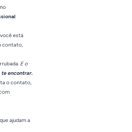
 no
ssional
 você está
m contato,
errubada.
E o
 te encontrar.
ta o contato,
 com
que ajudam a