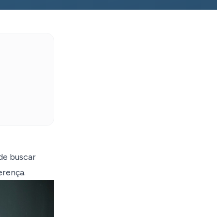
de buscar
erença.