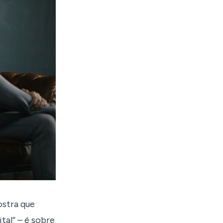
ostra que
tal” – é sobre