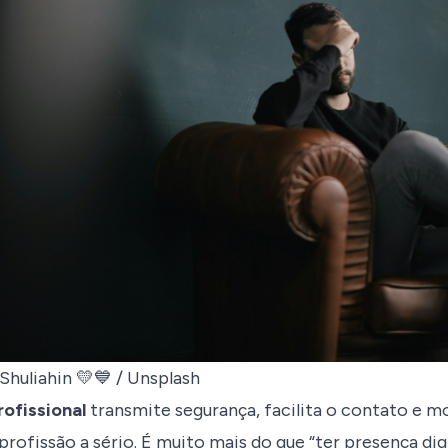
Shuliahin 💛💙 / Unsplash
rofissional
transmite segurança, facilita o contato e m
profissão a sério. É muito mais do que “ter presença digi