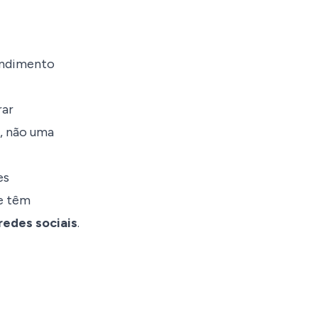
tendimento
rar
e, não uma
es
ue têm
redes sociais
.