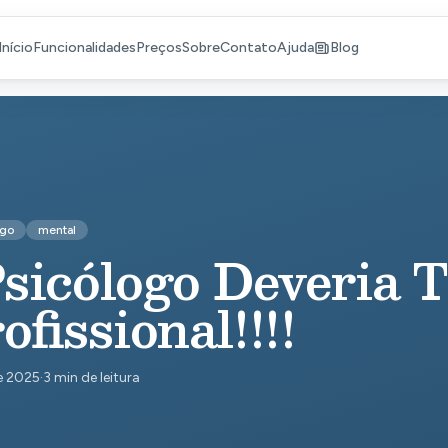
Início
Funcionalidades
Preços
Sobre
Contato
Ajuda
Blog
ogo
mental
sicólogo Deveria 
ofissional!!!!
e 2025
·
3 min de leitura